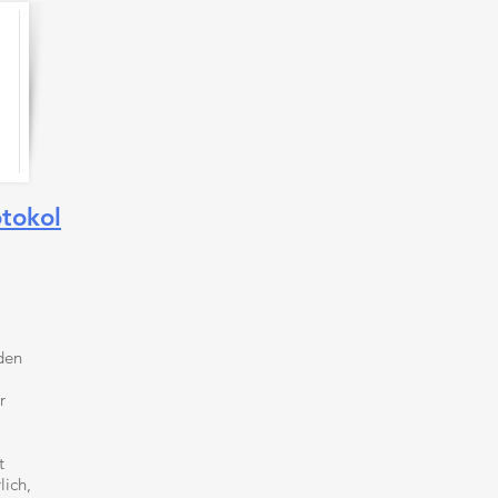
tokol
den
r
t
lich,