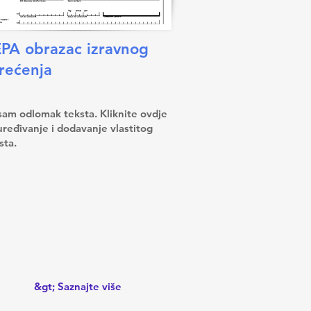
PA obrazac izravnog
rećenja
sam odlomak teksta. Kliknite ovdje
uređivanje i dodavanje vlastitog
sta.
&gt; Saznajte više