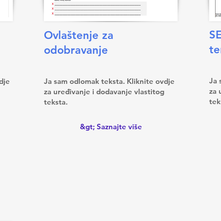
SE
Ovlaštenje za
te
odobravanje
Ja 
dje
Ja sam odlomak teksta. Kliknite ovdje
za 
za uređivanje i dodavanje vlastitog
tek
teksta.
&gt; Saznajte više