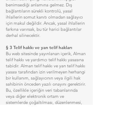
benimsediği anlamına gelmez. Dış
bağlantıların sürekli kontrolü, yasal
ihlallerin somut kanıtı olmadan sağlayıcı
için makul değildir. Ancak, yasal ihlallerin
farkına varırsak, bu tür harici bağlantılar
derhal silinecektir.
§ 3 Telif hakkı ve yan telif hakları
Bu web sitesinde yayınlanan içerik, Alman
telif hakkı ve yardımcı telif hakkı yasasına
tabidir. Alman telif hakkı ve yan telif hakkı
yasası tarafından izin verilmeyen herhangi
bir kullanım, sağlayıcının veya ilgili hak
sahibinin önceden yazılı onayını gerektirir.
Bu, özellikle içeriğin veri tabanlarında
veya diğer elektronik ortam ve
sistemlerde çoğaltılması, düzenlenmesi,
tercüme edilmesi, saklanması, işlenmesi
veya çoğaltılması için geçerlidir. Üçüncü
şahısların içerikleri ve hakları bu şekilde
işaretlenmiştir. Bireysel içeriğin veya tam