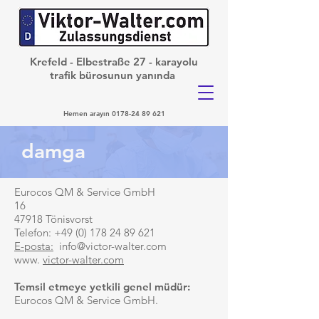
Krefeld - Elbestraße 27 - karayolu
trafik bürosunun yanında
Hemen arayın
0178-24 89 621
damga
Eurocos QM & Service GmbH
16
47918 Tönisvorst
Telefon:
+49 (0) 178 24 89 621
E-posta:
info@victor-walter.com
www.
victor-walter.com
Temsil etmeye yetkili genel müdür:
Eurocos QM & Service GmbH.