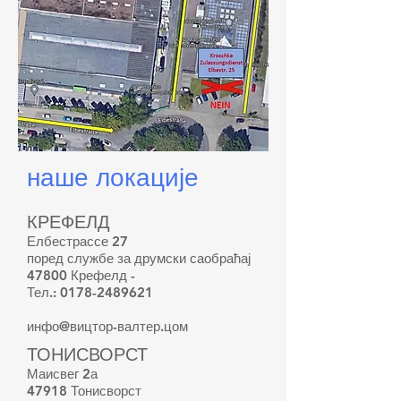
наше локације
КРЕФЕЛД
Елбестрассе 27
поред службе за друмски саобраћај
47800 Крефелд -
Тел.:
0178-2489621
инфо@вицтор-валтер.цом
ТОНИСВОРСТ
Маисвег 2а
47918 Тонисворст