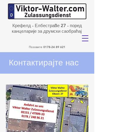
Крефелд - Елбестраßе 27 - поред
канцеларије за друмски саобраћај
Позовите
0178-24 89 621
Контактирајте нас