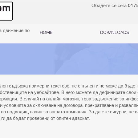
Обадете се сега 017
а движение по
HOME
DOWNLOADS
лон съдържа примерни текстове, не е пълен и не може да бъде 
бствениците на уебсайтове. В него можете да дефинирате свои 
рмация. В случай на онлайн магазин, това задължение за инфо
о и условията за сключване на договора, прекратяване и развал
по подходящ начин за вашата компания. За да сте сигурни, че 
 ги да бъдат проверени от опитен адвокат.