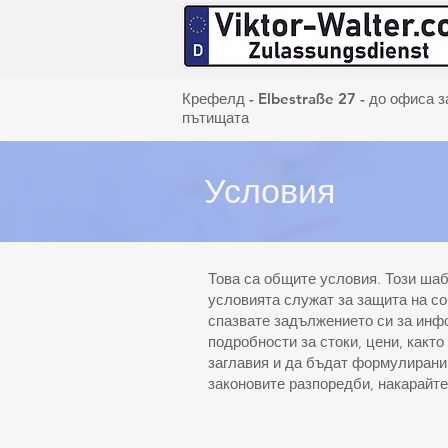
Крефелд - Elbestraße 27 - до офиса з
пътищата
Условия
Това са общите условия. Този шаб
условията служат за защита на со
спазвате задължението си за инфо
подробности за стоки, цени, какт
заглавия и да бъдат формулирани 
законовите разпоредби, накарайте