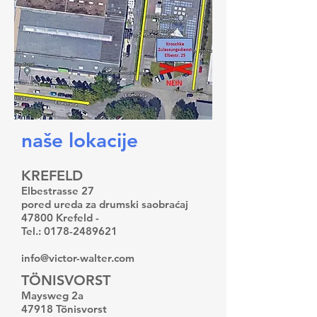
naše lokacije
KREFELD
Elbestrasse 27
pored ureda za drumski saobraćaj
47800 Krefeld -
Tel.:
0178-2489621
info@victor-walter.com
TÖNISVORST
Maysweg 2a
47918 Tönisvorst